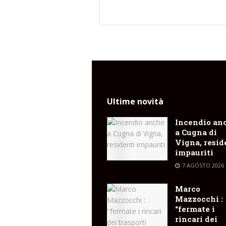
Ultime novità
Incendio an
a Cugna di
Vigna, resid
impauriti
7 AGOSTO 2026
Marco
Mazzocchi :
“fermate i
rincari dei