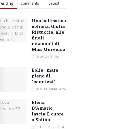
rending
Comments
Latest
Una bellissima
eoliana, Giulia
Ristuccia, alle
finali
nazionali di
Miss Universo
28 AGOSTO 2024
Eolie : mare
pieno di
“cannizzi”
20 SETTEMBRE 2024
Elena
D’Amario
lascia il cuore
a Salina
8 SETTEMBRE 2024