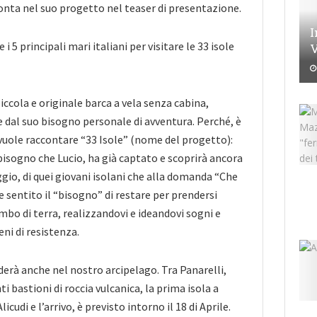
onta nel suo progetto nel teaser di presentazione.
I
e i 5
principali mari italiani per visitare le 33 isole
V
iccola e originale barca a vela senza cabina,
e dal suo bisogno personale di avventura. Perché, è
vuole raccontare “33 Isole” (nome del progetto):
 bisogno che Lucio, ha già captato e scoprirà ancora
ggio, di quei giovani isolani che alla domanda “Che
e sentito il “bisogno” di restare per prendersi
mbo di terra, realizzandovi e ideandovi sogni e
eni di resistenza.
erà anche nel nostro arcipelago. Tra Panarelli,
 bastioni di roccia vulcanica, la prima isola a
icudi e l’arrivo, è previsto intorno il 18 di Aprile.