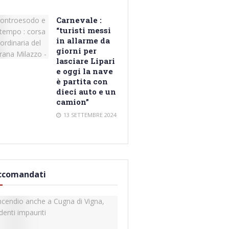
Carnevale :
“turisti messi
in allarme da
giorni per
lasciare Lipari
e oggi la nave
è partita con
dieci auto e un
camion”
13 SETTEMBRE 2024
ccomandati