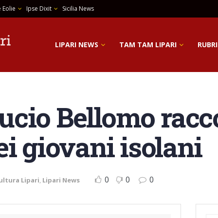
 Eolie
Ipse Dixit
Sicilia News
LIPARI NEWS
TAM TAM LIPARI
RUBRI
 Lucio Bellomo racc
i giovani isolani
0
0
0
ultura Lipari
,
Lipari News