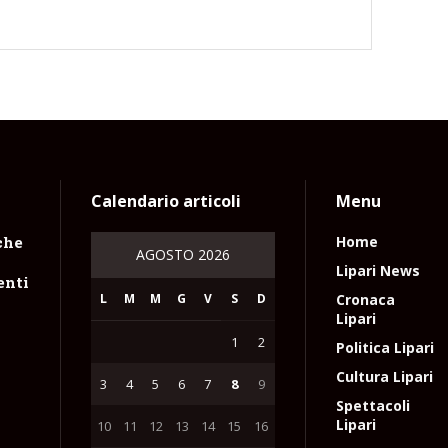
Calendario articoli
Menu
che
Home
AGOSTO 2026
Lipari News
enti
L
M
M
G
V
S
D
Cronaca
Lipari
1
2
Politica Lipari
Cultura Lipari
3
4
5
6
7
8
9
Spettacoli
Lipari
10
11
12
13
14
15
16