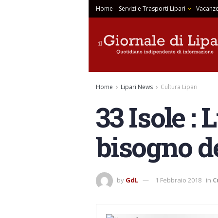
Home
Servizi e Trasporti Lipari
Vacanze
Home
Lipari News
Cultura Lipari
33 Isole :
bisogno de
by
GdL
1 Febbraio 2018
in
C