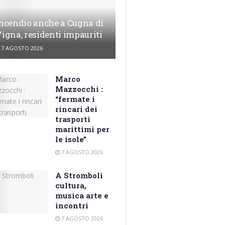
ncendio anche a Cugna di
igna, residenti impauriti
7 AGOSTO 2026
Marco
Mazzocchi :
“fermate i
rincari dei
trasporti
marittimi per
le isole”
7 AGOSTO 2026
A Stromboli
cultura,
musica arte e
incontri
7 AGOSTO 2026