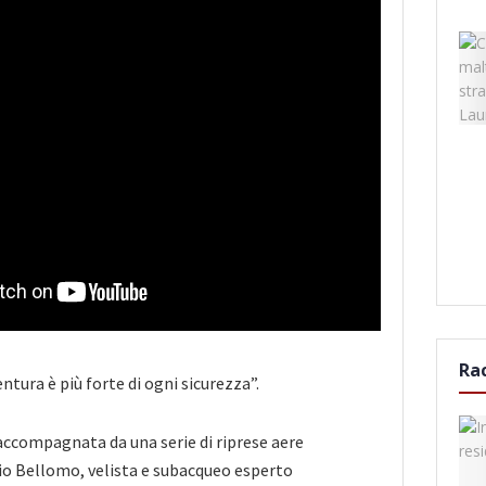
Ra
entura è più forte di ogni sicurezza”.
 accompagnata da una serie di riprese aere
io Bellomo, velista e subacqueo esperto