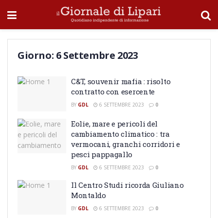
Giorno:
6 Settembre 2023
C&T, souvenir mafia : risolto
contratto con esercente
BY
GDL
6 SETTEMBRE 2023
0
Eolie, mare e pericoli del
cambiamento climatico : tra
vermocani, granchi corridori e
pesci pappagallo
BY
GDL
6 SETTEMBRE 2023
0
Il Centro Studi ricorda Giuliano
Montaldo
BY
GDL
6 SETTEMBRE 2023
0