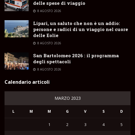
delle spese di viaggio
8 AGOSTO 2026
Lipari, un saluto che non è un addio:
persone e radici di un viaggio nel cuore
delle Eolie
8 AGOSTO 2026
San Bartolomeo 2026 : il programma
degli spettacoli
8 AGOSTO 2026
Calendario articoli
MARZO 2023
L
M
M
G
V
S
D
1
2
3
4
5