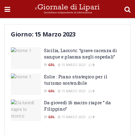
Giorno:
15 Marzo 2023
Sicilia, Laccoto: “grave carenza di
sangue e plasma negli ospedali”
BY
GDL
15 MARZO 2023
0
Eolie : Piano strategico per il
turismo sostenibile
BY
GDL
15 MARZO 2023
0
Da giovedì 16 marzo riapre ” da
Filippino”
BY
GDL
15 MARZO 2023
0