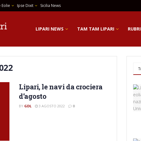
 Eolie
Ipse Dixit
Sicilia News
LIPARI NEWS
TAM TAM LIPARI
RUBRI
2022
T
Lipari, le navi da crociera
d’agosto
BY
GDL
3 AGOSTO 2022
0