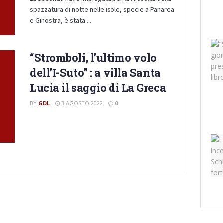
spazzatura di notte nelle isole, specie a Panarea
e Ginostra, è stata ...
“Stromboli, l’ultimo volo
dell’I-Suto” : a villa Santa
Lucia il saggio di La Greca
BY
GDL
3 AGOSTO 2022
0