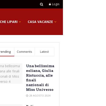
Login
CHE LIPARI
CASA VACANZE
rending
Comments
Latest
Una bellissima
eoliana, Giulia
Ristuccia, alle
finali
nazionali di
Miss Universo
28 AGOSTO 2024