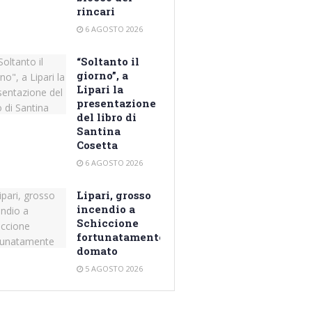
rincari
6 AGOSTO 2026
“Soltanto il
giorno”, a
Lipari la
presentazione
del libro di
Santina
Cosetta
6 AGOSTO 2026
Lipari, grosso
incendio a
Schiccione
fortunatamente
domato
5 AGOSTO 2026