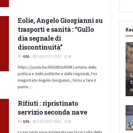
Eolie, Angelo Giorgianni su
trasporti e sanità : “Gullo
Ra
dia segnale di
discontinuità”
BY
GDL
3 AGOSTO 2022
0
https://youtu.be/HUGtB3slVUM Lontano dalla
politica e dalle politiche e dalle regionali, l'ex
L
magistrato Angelo Giorgianni , torna a fare il
t
punto ...
Rifiuti : ripristinato
servizio seconda nave
BY
GDL
3 AGOSTO 2022
0
La seconda nave impiegata per la raccolta della