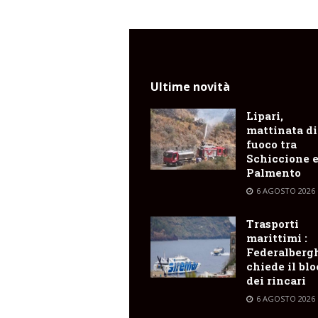
Ultime novità
Lipari,
mattinata di
fuoco tra
Schiccione 
Palmento
6 AGOSTO 2026
Trasporti
marittimi :
Federalberg
chiede il bl
dei rincari
6 AGOSTO 2026