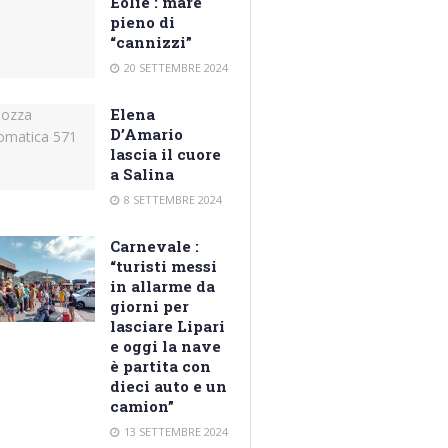
Eolie : mare
pieno di
“cannizzi”
20 SETTEMBRE 2024
Elena
D’Amario
lascia il cuore
a Salina
8 SETTEMBRE 2024
Carnevale :
“turisti messi
in allarme da
giorni per
lasciare Lipari
e oggi la nave
è partita con
dieci auto e un
camion”
13 SETTEMBRE 2024