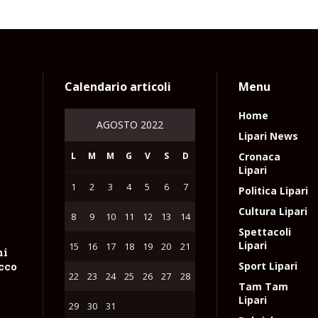
Calendario articoli
Menu
Home
AGOSTO 2022
Lipari News
L
M
M
G
V
S
D
Cronaca
e
Lipari
1
2
3
4
5
6
7
Politica Lipari
Cultura Lipari
8
9
10
11
12
13
14
Spettacoli
Lipari
15
16
17
18
19
20
21
hi
occo
Sport Lipari
22
23
24
25
26
27
28
Tam Tam
Lipari
29
30
31