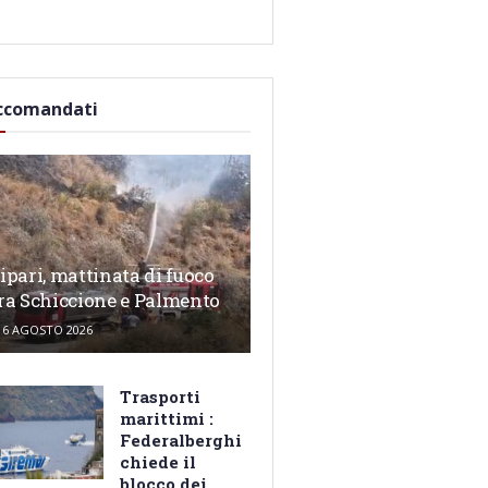
ccomandati
ipari, mattinata di fuoco
ra Schiccione e Palmento
6 AGOSTO 2026
Trasporti
marittimi :
Federalberghi
chiede il
blocco dei